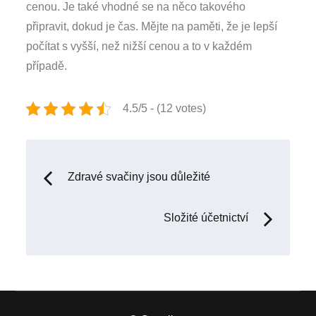
cenou. Je také vhodné se na něco takového
připravit, dokud je čas.
Mějte na paměti, že je lepší
počítat s vyšší, než nižší cenou a to v každém
případě.
4.5/5 - (12 votes)
Navigace
Zdravé svačiny jsou důležité
pro
Složité účetnictví
příspěvek