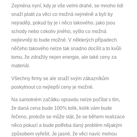
Zejména nyní, kdy je vše velmi drahé, se mnoho lidí
snaží platit za věci co možná nejméně a byli by
nejraději, pokud by je i něco takového, jako jsou
schody nebo cokoliv jiného, vyšlo co možná
nejlevněji to bude možné. V některých případech
něčeho takového nelze tak snadno docílit a to kvůli
tomu, že zdražily nejen energie, ale také ceny za
materiál.
Všechny firmy se ale snaží svým zákazníkům
poskytnout co nejlepší ceny je možné.
Na samotném začátku opravdu nelze počítat s tím,
že daná cena bude 100% tolik, kolik vám bude
řečeno, protože se může stát, že se během realizace
něco pokazí a bude potřeba daný problém nějakým
způsobem vyřešit. Je jasné, že věci navíc mohou