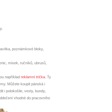
y.
pravítka, poznámkové bloky,
enic, misek, ručníků, ubrusů,
sou například
reklamní trička
. Ty
irmy. Můžete koupit pánská i
t i polokošile, vesty, bundy,
ko oblečení vhodné do pracovního