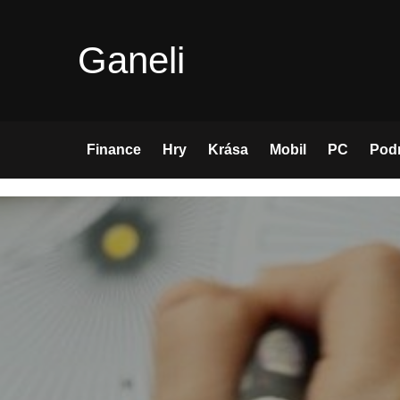
Skip
to
Ganeli
content
Finance
Hry
Krása
Mobil
PC
Pod