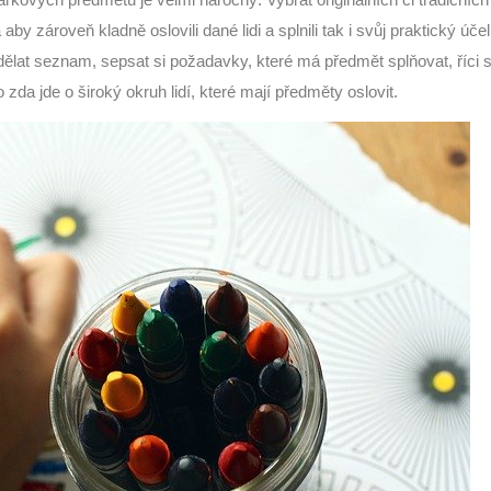
kových předmětů je velmi náročný. Vybrat originálních či tradičních
by zároveň kladně oslovili dané lidi a splnili tak i svůj praktický úče
udělat seznam, sepsat si požadavky, které má předmět splňovat, říci 
zda jde o široký okruh lidí, které mají předměty oslovit.