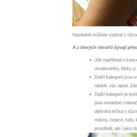
Následně můžete vybírat z různé
A z kterých okruhů bývají pře
Jde například o kanc
omalovánky, bloky a 
Další kategorií jsou 
nádob, váz apod. Zde
Další kategorií je te
jsou nositelné celoro
dámská trička v různý
mikiny, čepice, šály,
prostředí, ale i jako