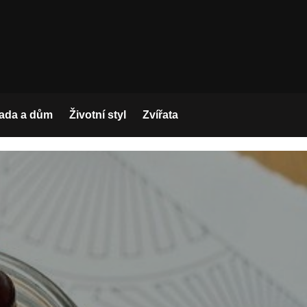
ada a dům
Životní styl
Zvířata