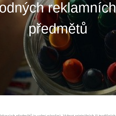
hodných reklamních
předmětů