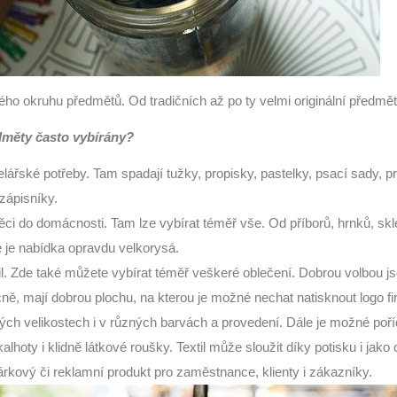
ho okruhu předmětů. Od tradičních až po ty velmi originální předmět
dměty často vybírány?
elářské potřeby. Tam spadají tužky, propisky, pastelky, psací sady, 
zápisníky.
věci do domácnosti. Tam lze vybírat téměř vše. Od příborů, hrnků, skl
 je nabídka opravdu velkorysá.
xtil. Zde také můžete vybírat téměř veškeré oblečení. Dobrou volbou j
čně, mají dobrou plochu, na kterou je možné nechat natisknout logo f
ch velikostech i v různých barvách a provedení. Dále je možné pořídi
 kalhoty i klidně látkové roušky. Textil může sloužit díky potisku i ja
 dárkový či reklamní produkt pro zaměstnance, klienty i zákazníky.