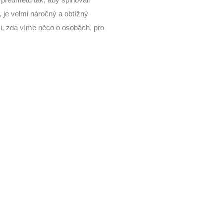
 předmětů tak, aby splňovali
l, je velmi náročný a obtížný
si, zda víme něco o osobách, pro