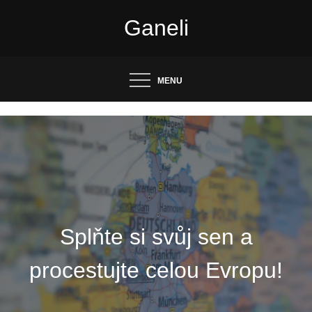
Skip
Ganeli
to
content
MENU
Splňte si svůj sen a
procestujte celou Evropu!