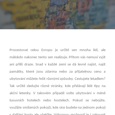
Procestovat celou Evropu je určitě sen mnoha lidí, ale
málokdo nakonec tento sen realizuje. Přitom vás nemusí vyjít
ani příliš draze. Snad v každé zemi se dá levně najíst, najít
památky, které jsou zdarma nebo za přijatelnou cenu a
ubytování můžete řešit různými způsoby. Cestujete letadlem?
Tak určitě sledujte různé stránky, kde přidávají lidé tipy na
akční letenky. V takovém případě volte ubytování v méně
luxusních hotelech nebo hostelech. Pokud se nebojíte,
využijte smíšených pokojů, kde sice budete na jednom pokoji
s dalšími hosty ale ušetříte. Výbornou možností je i zakoupit