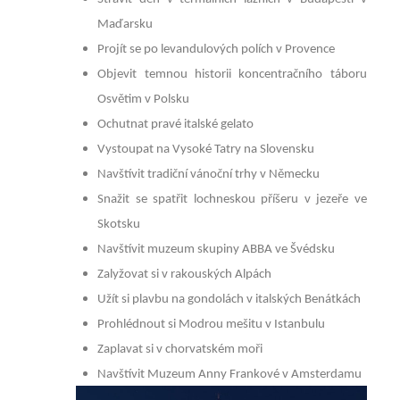
Maďarsku
Projít se po levandulových polích v Provence
Objevit temnou historii koncentračního táboru
Osvětim v Polsku
Ochutnat pravé italské gelato
Vystoupat na Vysoké Tatry na Slovensku
Navštívit tradiční vánoční trhy v Německu
Snažit se spatřit lochneskou příšeru v jezeře ve
Skotsku
Navštívit muzeum skupiny ABBA ve Švédsku
Zalyžovat si v rakouských Alpách
Užít si plavbu na gondolách v italských Benátkách
Prohlédnout si Modrou mešitu v Istanbulu
Zaplavat si v chorvatském moři
Navštívit Muzeum Anny Frankové v Amsterdamu