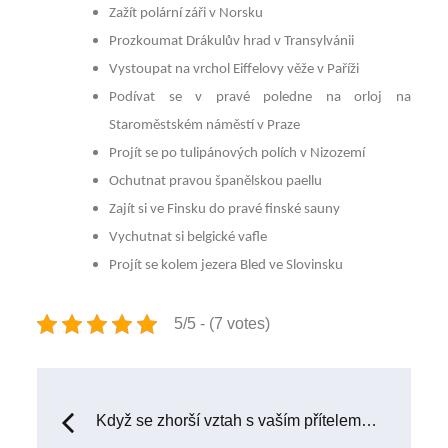
Zažít polární záři v Norsku
Prozkoumat Drákulův hrad v Transylvánii
Vystoupat na vrchol Eiffelovy věže v Paříži
Podívat se v pravé poledne na orloj na
Staroměstském náměstí v Praze
Projít se po tulipánových polích v Nizozemí
Ochutnat pravou španělskou paellu
Zajít si ve Finsku do pravé finské sauny
Vychutnat si belgické vafle
Projít se kolem jezera Bled ve Slovinsku
5/5 - (7 votes)
Navigace
Když se zhorší vztah s vaším přítelem…