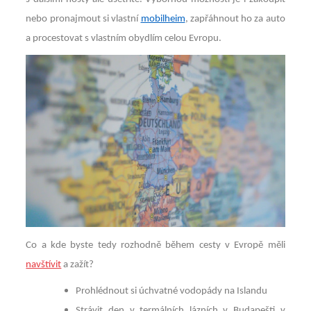
nebo pronajmout si vlastní
mobilheim
, zapřáhnout ho za auto
a procestovat s vlastním obydlím celou Evropu.
Co a kde byste tedy rozhodně během cesty v Evropě měli
navštívit
a zažít?
Prohlédnout si úchvatné vodopády na Islandu
Strávit den v termálních lázních v Budapešti v