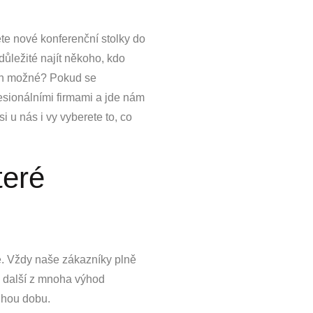
cete nové
konferenční stolky do
důležité najít někoho, kdo
 jen možné? Pokud se
fesionálními firmami a jde nám
si u nás i vy vyberete to, co
teré
te. Vždy naše zákazníky plně
je další z mnoha výhod
uhou dobu.