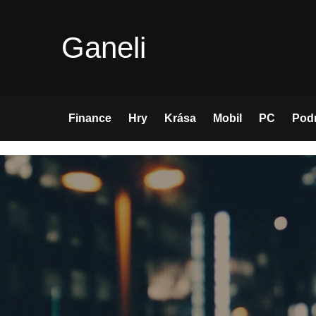
Skip
to
Ganeli
content
Finance
Hry
Krása
Mobil
PC
Pod