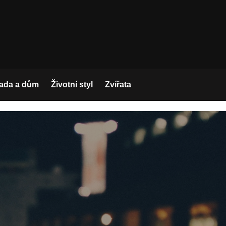
ada a dům
Životní styl
Zvířata