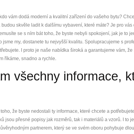
, kdo vám dodá moderní a kvalitní zařízení do vašeho bytu? Ch
a budou skvěle ladit k dalšímu vybavení, které máte? Je pro vás 
musíte se s ním bát toho, že byste nebyli spokojení, jak je to
ko jsme my, dostanete tu nejvyšší kvalitu. Spolupracujeme s pro
potřebujete. I proto je naše nabídka široká a garantujeme vám, že 
vám říkáme, snadno a rychle.
 všechny informace, k
 toho, že byste nedostali ty informace, které chcete a potřebuje
ů jsou přesné popisy jak rozměrů, tak i materiálů a vzorů. I to 
e důvěryhodným partnerem, který se ve svém oboru pohybuje dlo