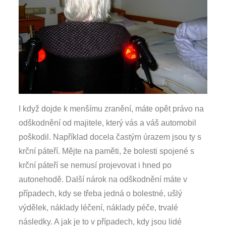
I když dojde k menšímu zranění, máte opět právo na
odškodnění od majitele, který vás a váš automobil
poškodil. Například docela častým úrazem jsou ty s
krční páteří. Mějte na paměti, že bolesti spojené s
krční páteří se nemusí projevovat i hned po
autonehodě. Další nárok na odškodnění máte v
případech, kdy se třeba jedná o bolestné, ušlý
výdělek, náklady léčení, náklady péče, trvalé
následky. A jak je to v případech, kdy jsou lidé