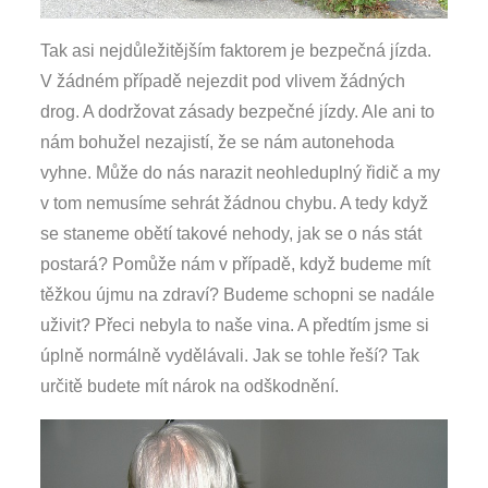
Tak asi nejdůležitějším faktorem je bezpečná jízda.
V žádném případě nejezdit pod vlivem žádných
drog. A dodržovat zásady bezpečné jízdy. Ale ani to
nám bohužel nezajistí, že se nám autonehoda
vyhne. Může do nás narazit neohleduplný řidič a my
v tom nemusíme sehrát žádnou chybu. A tedy když
se staneme obětí takové nehody, jak se o nás stát
postará? Pomůže nám v případě, když budeme mít
těžkou újmu na zdraví? Budeme schopni se nadále
uživit? Přeci nebyla to naše vina. A předtím jsme si
úplně normálně vydělávali. Jak se tohle řeší? Tak
určitě budete mít nárok na odškodnění.